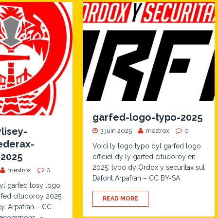
garfed-logo-typo-2025
lisey-
3 juin 2025
mestrox
0
ederax-
Voici ly logo typo dyl garfed logo
-2025
officiel dy ly garfed citudoroy en
2025. typo dy Ordox y securitax sul
mestrox
0
Dafont Arpafran – CC BY-SA
dyl garfed tosy logo
arfed citudoroy 2025
READ MORE
y. Arpafran – CC
ivecommons –