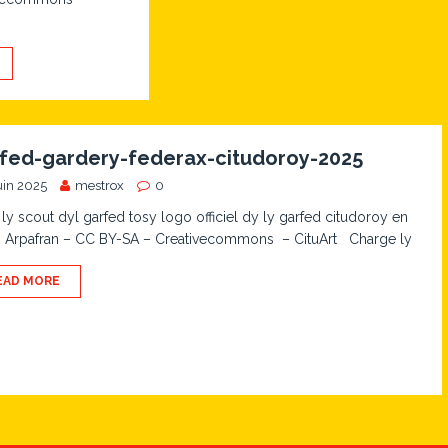
fed-gardery-federax-citudoroy-2025
uin 2025
mestrox
0
 ly scout dyl garfed tosy logo officiel dy ly garfed citudoroy en
. Arpafran – CC BY-SA – Creativecommons – CituArt Charge ly
EAD MORE