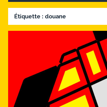
Étiquette :
douane