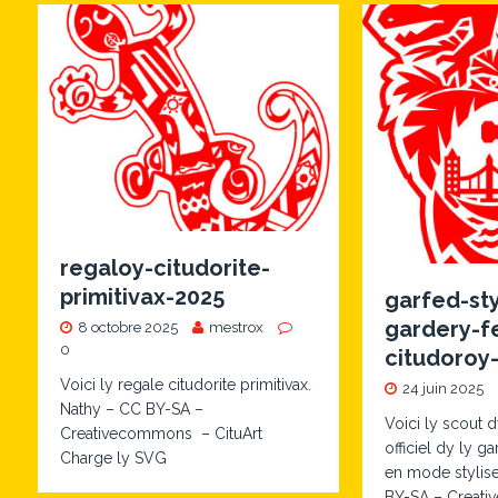
regaloy-citudorite-
primitivax-2025
garfed-sty
gardery-f
8 octobre 2025
mestrox
0
citudoroy
Voici ly regale citudorite primitivax.
24 juin 2025
Nathy – CC BY-SA –
Voici ly scout 
Creativecommons – CituArt
officiel dy ly g
Charge ly SVG
en mode stylise
BY-SA – Creat