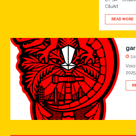
CituArt
READ MORE
gar
3 j
Voici
2025
R